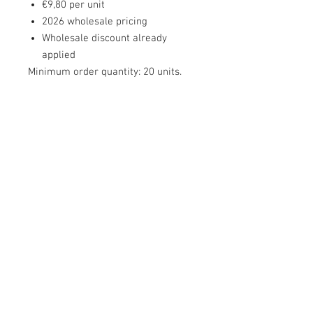
€9,80 per unit
2026 wholesale pricing
Wholesale discount already
applied
Minimum order quantity: 20 units.
PT - Preços Grossistas 2026
Cada conjunto inclui
20 Cartazes
Grandes (Por variedade).
Preço Grossista: 196€ por conjunto
Inclui 20 unidades
9,80 € por unidade
Preços grossistas de 2026
Desconto grossista já aplicado
Quantidade mínima de encomenda:
20 unidades.